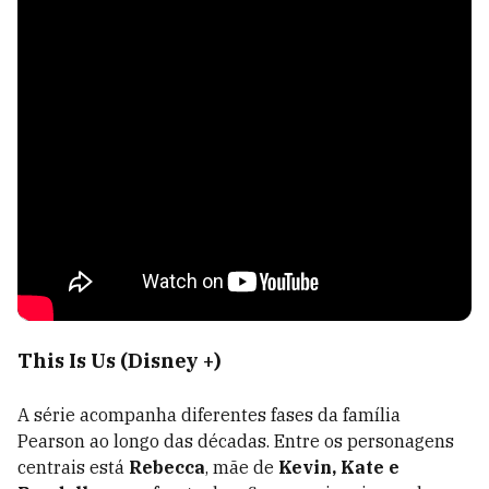
This Is Us (Disney +)
A série acompanha diferentes fases da família
Pearson ao longo das décadas. Entre os personagens
centrais está
Rebecca
, mãe de
Kevin, Kate e