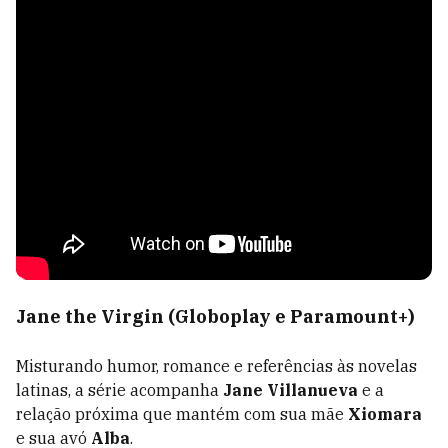
Jane the Virgin (Globoplay e Paramount+)
Misturando humor, romance e referências às novelas
latinas, a série acompanha
Jane Villanueva
e a
relação próxima que mantém com sua mãe
Xiomara
e sua avó
Alba
.