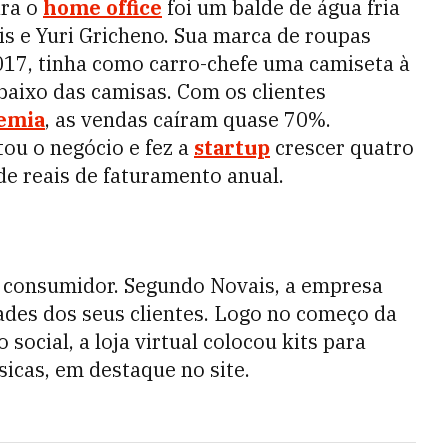
ara o
home office
foi um balde de água fria
s e Yuri Gricheno. Sua marca de roupas
017, tinha como carro-chefe uma camiseta à
 baixo das camisas. Com os clientes
emia
, as vendas caíram quase 70%.
tou o negócio e fez a
startup
crescer quatro
e reais de faturamento anual.
o consumidor. Segundo Novais, a empresa
ades dos seus clientes. Logo no começo da
ocial, a loja virtual colocou kits para
icas, em destaque no site.