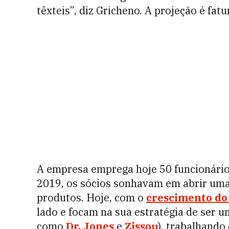
têxteis”, diz Gricheno. A projeção é fat
A empresa emprega hoje 50 funcionário
2019, os sócios sonhavam em abrir uma l
produtos. Hoje, com o
crescimento d
lado e focam na sua estratégia de ser u
como
Dr. Jones
e
Zissou
), trabalhando