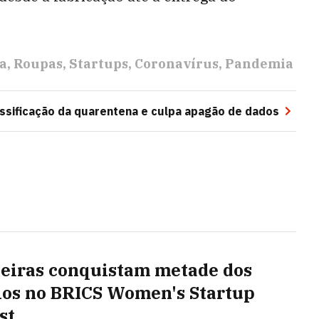
a
Roupas
Startups
Coronavírus
Pandemia
ssificação da quarentena e culpa apagão de dados
leiras conquistam metade dos
os no BRICS Women's Startup
st