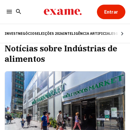
Entrar
INVEST
NEGÓCIOS
ELEIÇÕES 2026
INTELIGÊNCIA ARTIFICIAL
ESG
RE
Notícias sobre Indústrias de
alimentos