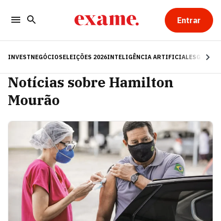
Entrar
INVEST
NEGÓCIOS
ELEIÇÕES 2026
INTELIGÊNCIA ARTIFICIAL
ESG
RE
Notícias sobre Hamilton
Mourão