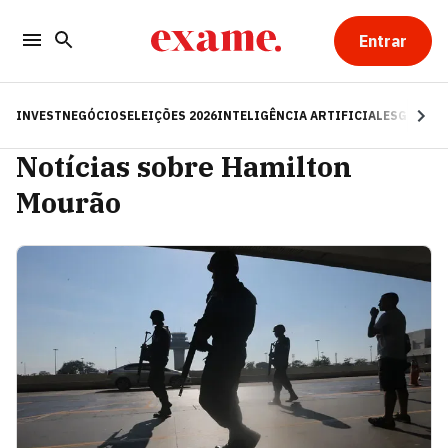
Entrar
INVEST
NEGÓCIOS
ELEIÇÕES 2026
INTELIGÊNCIA ARTIFICIAL
ESG
RE
Notícias sobre Hamilton
Mourão