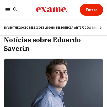
Entrar
INVEST
NEGÓCIOS
ELEIÇÕES 2026
INTELIGÊNCIA ARTIFICIAL
ESG
RE
Notícias sobre Eduardo
Saverin