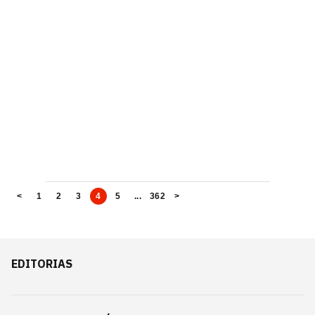
<
1
2
3
4
5
...
362
>
EDITORIAS