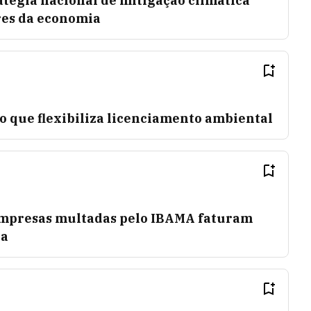
tégia nacional de mitigação climática
res da economia
o que flexibiliza licenciamento ambiental
empresas multadas pelo IBAMA faturam
ia