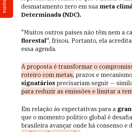
Pesquisa
desmatamento zero em sua
meta climá
Determinada (NDC).
"Muitos outros países não têm nem a c
florestal"
, frisou. Portanto, ela acredi
essa agenda.
A proposta é transformar o compromis
roteiro com metas,
prazos e mecanismo
signatários
precisariam seguir — simi
para reduzir as emissões e limitar a te
Em relação às expectativas para a
gran
que o momento político global é desafi
brasileira avançar onde há consenso e di