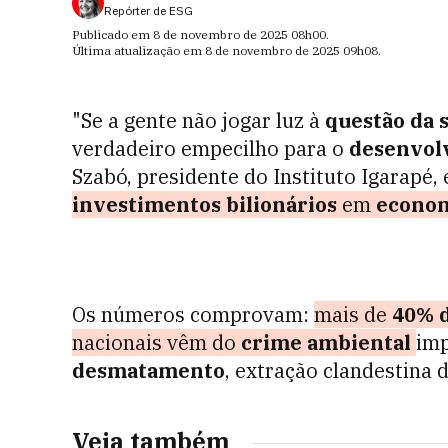
Repórter de ESG
Publicado em
8 de novembro de 2025
08h00
.
Última atualização em
8 de novembro de 2025
09h08
.
"Se a gente não jogar luz à
questão da 
verdadeiro empecilho para o
desenvolv
Szabó, presidente do Instituto Igarapé, 
investimentos bilionários
em
econom
Os números comprovam:
mais de
40% d
nacionais vêm do
crime ambiental
imp
desmatamento
, extração clandestina 
Veja também