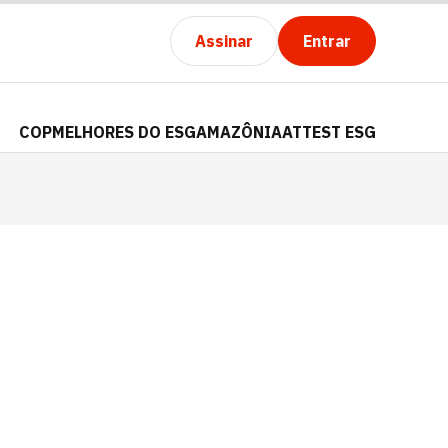
Assinar
Entrar
COP
MELHORES DO ESG
AMAZÔNIA
ATTEST ESG