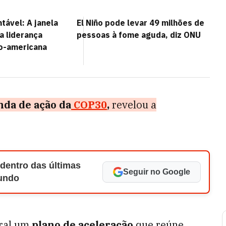
tável: A janela
El Niño pode levar 49 milhões de
 a liderança
pessoas à fome aguda, diz ONU
no-americana
da de ação da
COP30
,
revelou a
 dentro das últimas
Seguir no Google
Mundo
eral um
plano de aceleração
que reúne