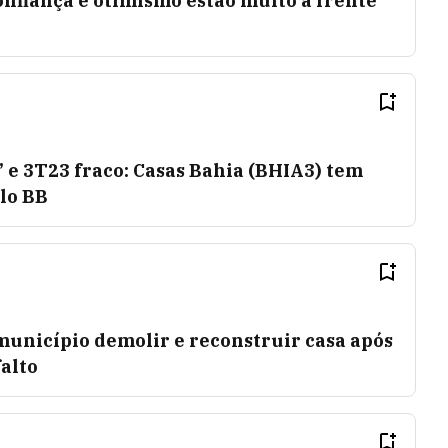
onfiança e otimismo estão muito à frente
’ e 3T23 fraco: Casas Bahia (BHIA3) tem
lo BB
município demolir e reconstruir casa após
alto