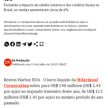
Excluindo o impacto do câmbio externo e dos créditos fiscais no
Brasil, as vendas aumentaram cerca de 6%
Whirlpool: a companhia elevou as proje&ccedil;&otilde;es para o
desempenho de suas opera&ccedil;&otilde;es no futuro, citando
&quot;tend&ecirc;ncias subjacentes fortes nos neg&oacute;cios&quot;
(Daniel Acker/Bloomberg)
Da Redação
DR
Publicado em
19 de julho de 2013
09h27
.
Benton Harbor, EUA - O lucro líquido da
Whirlpool
Corporation
subiu para US$ 198 milhões (US$ 2,44
por ação) no segundo trimestre deste ano, de US$ 113
milhões (US$ 1,43 por ação) no mesmo período do ano
passado.