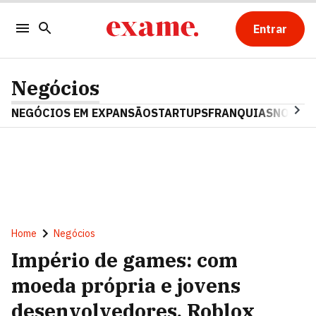
Entrar
Negócios
NEGÓCIOS EM EXPANSÃO
STARTUPS
FRANQUIAS
NOSTAL
Home
Negócios
Império de games: com
moeda própria e jovens
desenvolvedores, Roblox