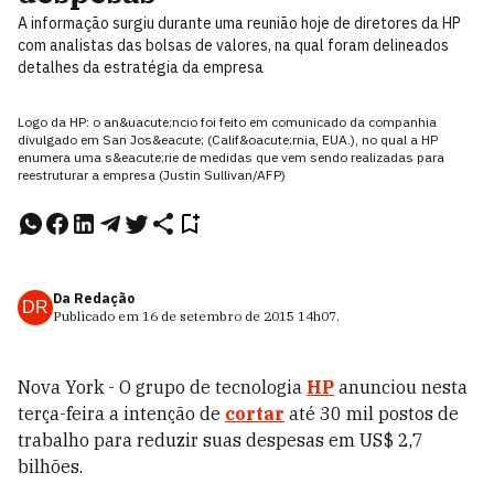
A informação surgiu durante uma reunião hoje de diretores da HP
com analistas das bolsas de valores, na qual foram delineados
detalhes da estratégia da empresa
Logo da HP: o an&uacute;ncio foi feito em comunicado da companhia
divulgado em San Jos&eacute; (Calif&oacute;rnia, EUA.), no qual a HP
enumera uma s&eacute;rie de medidas que vem sendo realizadas para
reestruturar a empresa (Justin Sullivan/AFP)
Da Redação
DR
Publicado em
16 de setembro de 2015
14h07
.
Nova York - O grupo de tecnologia
HP
anunciou nesta
terça-feira a intenção de
cortar
até 30 mil postos de
trabalho para reduzir suas despesas em US$ 2,7
bilhões.