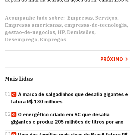
Acompanhe tudo sobre:
Empresas
Serviços
Empresas americanas
empresas-de-tecnologia
gestao-de-negocios
HP
Demissões
Desemprego
Empregos
PRÓXIMO
Mais lidas
01
A marca de salgadinhos que desafia gigantes e
fatura R$ 130 milhões
02
O energético criado em SC que desafia
gigantes e produz 205 milhões de litros por ano
03
Uma das famílias mais ricas do Brasil fatura R$