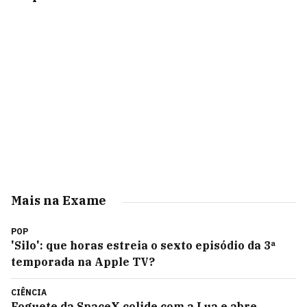
Mais na Exame
POP
'Silo': que horas estreia o sexto episódio da 3ª
temporada na Apple TV?
CIÊNCIA
Foguete da SpaceX colide com a Lua e abre