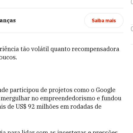
anças
Saiba mais
riência tão volátil quanto recompensadora
poucos.
nde participou de projetos como o Google
diu mergulhar no empreendedorismo e fundou
is de US$ 92 milhões em rodadas de
gia para lidar com as incertezas e pressões