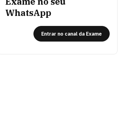
Exame no seu
WhatsApp
Entrar no canal da Exame