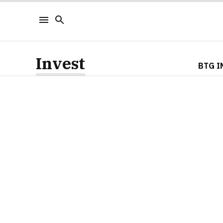
Invest
BTG I