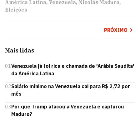
América Latina
Venezuela
Nicolás Maduro
Eleições
PRÓXIMO
Mais lidas
01
Venezuela já foi rica e chamada de 'Arábia Saudita'
da América Latina
02
Salário mínimo na Venezuela cai para R$ 2,72 por
mês
03
Por que Trump atacou a Venezuela e capturou
Maduro?