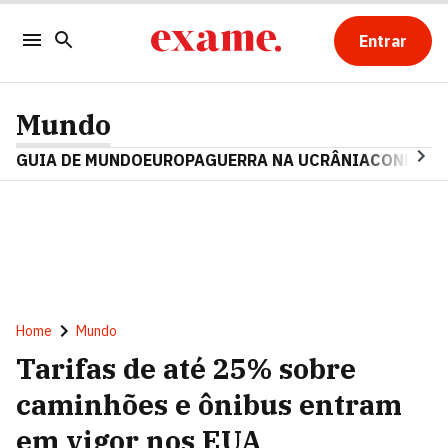
Entrar
Mundo
GUIA DE MUNDO
EUROPA
GUERRA NA UCRÂNIA
CONFLITO
Home
Mundo
Tarifas de até 25% sobre
caminhões e ônibus entram
em vigor nos EUA