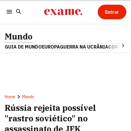
Entrar
Mundo
GUIA DE MUNDO
EUROPA
GUERRA NA UCRÂNIA
CONFLITO
Home
Mundo
Rússia rejeita possível
"rastro soviético" no
assassinato de JFK