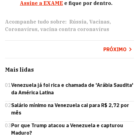
Assine a EXAME
e fique por dentro.
Acompanhe tudo sobre:
Rússia
Vacinas
Coronavírus
vacina contra coronavírus
PRÓXIMO
Mais lidas
01
Venezuela já foi rica e chamada de 'Arábia Saudita'
da América Latina
02
Salário mínimo na Venezuela cai para R$ 2,72 por
mês
03
Por que Trump atacou a Venezuela e capturou
Maduro?