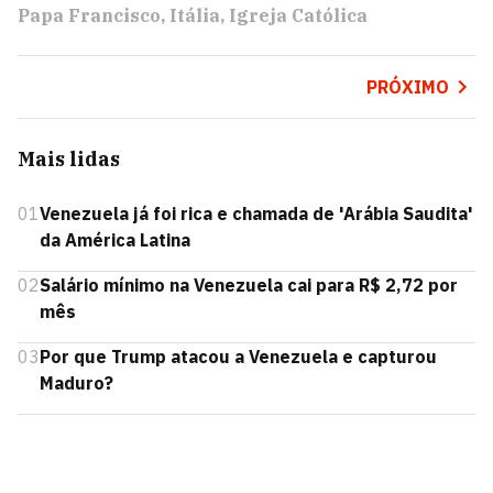
Papa Francisco
Itália
Igreja Católica
PRÓXIMO
Mais lidas
01
Venezuela já foi rica e chamada de 'Arábia Saudita'
da América Latina
02
Salário mínimo na Venezuela cai para R$ 2,72 por
mês
03
Por que Trump atacou a Venezuela e capturou
Maduro?