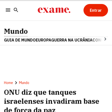
Entrar
Mundo
GUIA DE MUNDO
EUROPA
GUERRA NA UCRÂNIA
CONFLITO
Home
Mundo
ONU diz que tanques
israelenses invadiram base
de força da paz