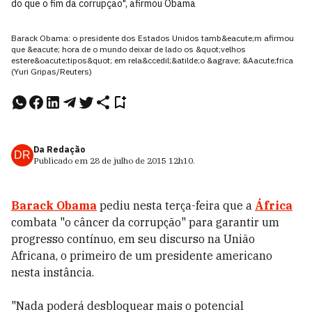
do que o fim da corrupção", afirmou Obama
Barack Obama: o presidente dos Estados Unidos tamb&eacute;m afirmou
que &eacute; hora de o mundo deixar de lado os &quot;velhos
estere&oacute;tipos&quot; em rela&ccedil;&atilde;o &agrave; &Aacute;frica
(Yuri Gripas/Reuters)
Da Redação
DR
Publicado em
28 de julho de 2015
12h10
.
Barack Obama
pediu nesta terça-feira que a
África
combata "o câncer da corrupção" para garantir um
progresso contínuo, em seu discurso na União
Africana, o primeiro de um presidente americano
nesta instância.
"Nada poderá desbloquear mais o potencial