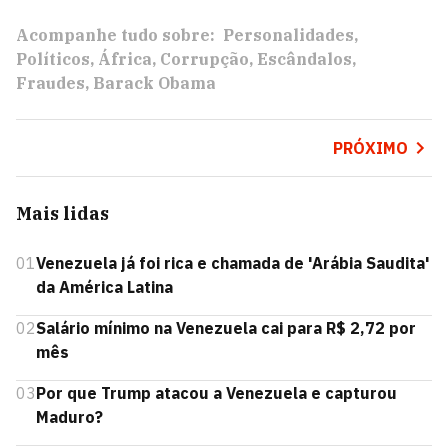
Acompanhe tudo sobre:
Personalidades
Políticos
África
Corrupção
Escândalos
Fraudes
Barack Obama
PRÓXIMO
Mais lidas
01
Venezuela já foi rica e chamada de 'Arábia Saudita'
da América Latina
02
Salário mínimo na Venezuela cai para R$ 2,72 por
mês
03
Por que Trump atacou a Venezuela e capturou
Maduro?