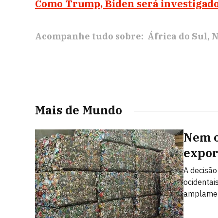
Como Trump, Biden será investigad
Acompanhe tudo sobre:
África do Sul
N
Mais de Mundo
Nem o
expor
A decisão
ocidentai
amplamen