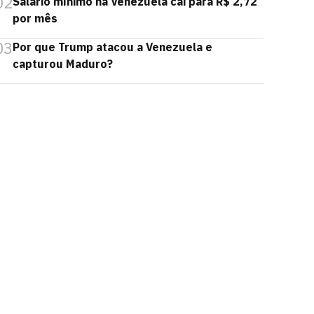
02
Salário mínimo na Venezuela cai para R$ 2,72
por mês
03
Por que Trump atacou a Venezuela e
capturou Maduro?