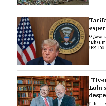
Tarif
esper
O governo
tarifas, 
US$ 100 b
'Tive
Lula 
despe
Petro, el