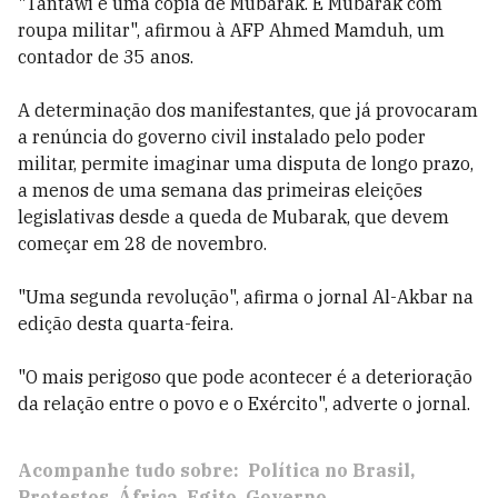
"Tantawi é uma cópia de Mubarak. É Mubarak com
roupa militar", afirmou à AFP Ahmed Mamduh, um
contador de 35 anos.
A determinação dos manifestantes, que já provocaram
a renúncia do governo civil instalado pelo poder
militar, permite imaginar uma disputa de longo prazo,
a menos de uma semana das primeiras eleições
legislativas desde a queda de Mubarak, que devem
começar em 28 de novembro.
"Uma segunda revolução", afirma o jornal Al-Akbar na
edição desta quarta-feira.
"O mais perigoso que pode acontecer é a deterioração
da relação entre o povo e o Exército", adverte o jornal.
Acompanhe tudo sobre:
Política no Brasil
Protestos
África
Egito
Governo