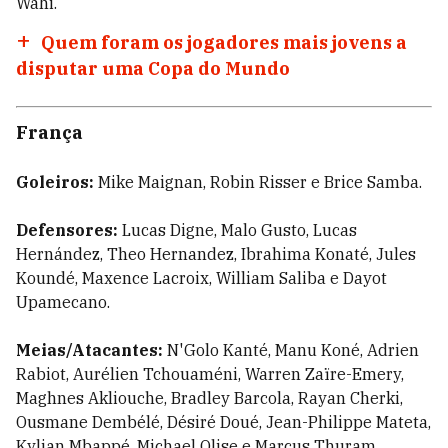
Wahi.
Quem foram os jogadores mais jovens a
disputar uma Copa do Mundo
França
Goleiros:
Mike Maignan, Robin Risser e Brice Samba.
Defensores:
Lucas Digne, Malo Gusto, Lucas
Hernández, Theo Hernandez, Ibrahima Konaté, Jules
Koundé, Maxence Lacroix, William Saliba e Dayot
Upamecano.
Meias/Atacantes:
N'Golo Kanté, Manu Koné, Adrien
Rabiot, Aurélien Tchouaméni, Warren Zaïre-Emery,
Maghnes Akliouche, Bradley Barcola, Rayan Cherki,
Ousmane Dembélé, Désiré Doué, Jean-Philippe Mateta,
Kylian Mbappé, Michael Olise e Marcus Thuram.