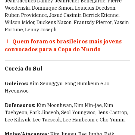
Jean-Jacques Danley, Jeanricner Bellegarde, Pierre
Woodenski, Dominique Simon, Louicius Deedson,
Ruben Providence, Josué Casimir, Derrick Etienne,
Wilson Isidor, Duckens Nazon, Frantzdy Pierrot, Yassin
Fortune, Lenny Joseph.
Quem foram os brasileiros mais jovens
convocados para a Copa do Mundo
Coreia do Sul
Goleiros:
Kim Seunggyu, Song Bumkeun e Jo
Hyeonwoo.
Defensores:
Kim Moonhwan, Kim Min-jae, Kim
Taehyeon, Park Jinseob, Seol Youngwoo, Jens Castrop,
Lee Kihyuk, Lee Taeseok, Lee Hanbeom e Cho Yumin.
Meias/Atacantes:
Kim Jingyu, Bae Junho, Paik