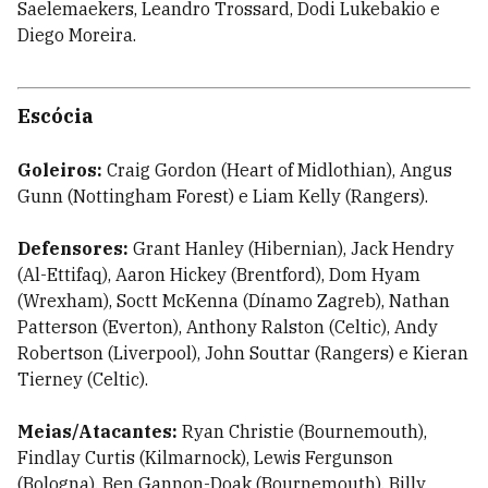
Saelemaekers, Leandro Trossard, Dodi Lukebakio e
Diego Moreira.
Escócia
Goleiros:
Craig Gordon (Heart of Midlothian), Angus
Gunn (Nottingham Forest) e Liam Kelly (Rangers).
Defensores:
Grant Hanley (Hibernian), Jack Hendry
(Al-Ettifaq), Aaron Hickey (Brentford), Dom Hyam
(Wrexham), Soctt McKenna (Dínamo Zagreb), Nathan
Patterson (Everton), Anthony Ralston (Celtic), Andy
Robertson (Liverpool), John Souttar (Rangers) e Kieran
Tierney (Celtic).
Meias/Atacantes:
Ryan Christie (Bournemouth),
Findlay Curtis (Kilmarnock), Lewis Fergunson
(Bologna), Ben Gannon-Doak (Bournemouth), Billy