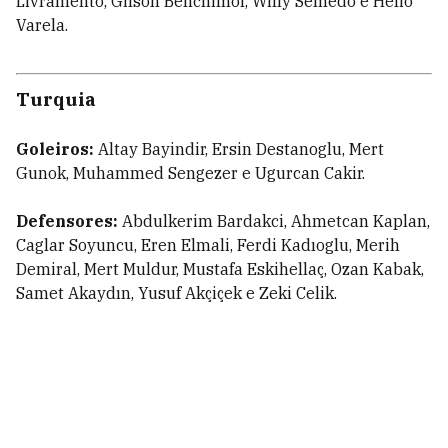
Livramento, Gilson Benchimol, Willy Semedo e Hélio
Varela.
Turquia
Goleiros:
Altay Bayindir, Ersin Destanoglu, Mert
Gunok, Muhammed Sengezer e Ugurcan Cakir.
Defensores:
Abdulkerim Bardakci, Ahmetcan Kaplan,
Caglar Soyuncu, Eren Elmali, Ferdi Kadıoglu, Merih
Demiral, Mert Muldur, Mustafa Eskihellaç, Ozan Kabak,
Samet Akaydın, Yusuf Akçiçek e Zeki Celik.