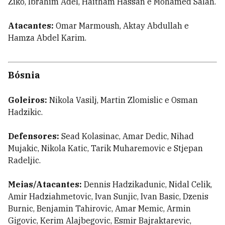
Ziko, Ibrahim Adel, Haitham Hassan e Mohamed Salah.
Atacantes:
Omar Marmoush, Aktay Abdullah e
Hamza Abdel Karim.
Bósnia
Goleiros:
Nikola Vasilj, Martin Zlomislic e Osman
Hadzikic.
Defensores:
Sead Kolasinac, Amar Dedic, Nihad
Mujakic, Nikola Katic, Tarik Muharemovic e Stjepan
Radeljic.
Meias/Atacantes:
Dennis Hadzikadunic, Nidal Celik,
Amir Hadziahmetovic, Ivan Sunjic, Ivan Basic, Dzenis
Burnic, Benjamin Tahirovic, Amar Memic, Armin
Gigovic, Kerim Alajbegovic, Esmir Bajraktarevic,