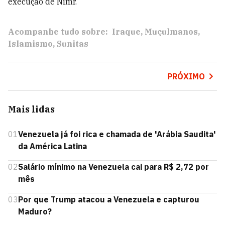
execução de Nimr.
Acompanhe tudo sobre:
Iraque
Muçulmanos
Islamismo
Sunitas
PRÓXIMO
Mais lidas
01
Venezuela já foi rica e chamada de 'Arábia Saudita'
da América Latina
02
Salário mínimo na Venezuela cai para R$ 2,72 por
mês
03
Por que Trump atacou a Venezuela e capturou
Maduro?