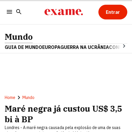
Entrar
Mundo
GUIA DE MUNDO
EUROPA
GUERRA NA UCRÂNIA
CONFLITO
Home
Mundo
Maré negra já custou US$ 3,5
bi à BP
Londres - A maré negra causada pela explosão de uma de suas