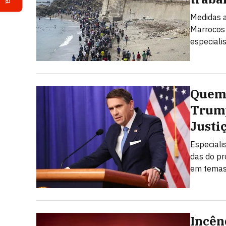
Medidas a
Marrocos 
especiali
Quem 
Trump
Justi
Especiali
das do pr
em temas 
Incên