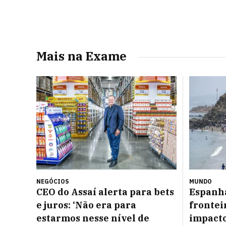
Mais na Exame
NEGÓCIOS
MUNDO
CEO do Assaí alerta para bets
Espanha
e juros: ‘Não era para
frontei
estarmos nesse nível de
impacto