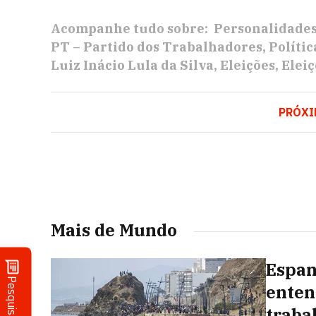
Acompanhe tudo sobre:
Personalidade
PT – Partido dos Trabalhadores
Polític
Luiz Inácio Lula da Silva
Eleições
Eleiç
PRÓX
Mais de Mundo
Espan
Pesquisa
enten
traba