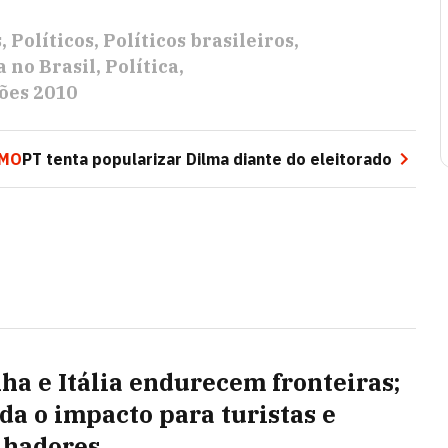
s
Políticos
Políticos brasileiros
a no Brasil
Política
ões 2010
IMO
PT tenta popularizar Dilma diante do eleitorado
ha e Itália endurecem fronteiras;
da o impacto para turistas e
lhadores