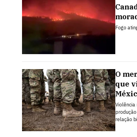
Canad
morad
Fogo atin
O mer
que v
Méxi
Violência
produção 
relação b