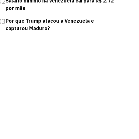
02
Salário mínimo na Venezuela cai para R$ 2,72
por mês
03
Por que Trump atacou a Venezuela e
capturou Maduro?