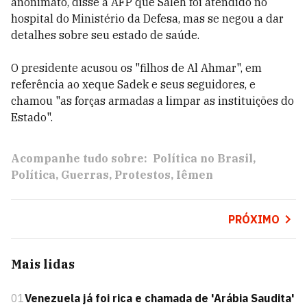
anonimato, disse à AFP que Saleh foi atendido no
hospital do Ministério da Defesa, mas se negou a dar
detalhes sobre seu estado de saúde.
O presidente acusou os "filhos de Al Ahmar", em
referência ao xeque Sadek e seus seguidores, e
chamou "as forças armadas a limpar as instituições do
Estado".
Acompanhe tudo sobre:
Política no Brasil
Política
Guerras
Protestos
Iêmen
PRÓXIMO
Mais lidas
01
Venezuela já foi rica e chamada de 'Arábia Saudita'