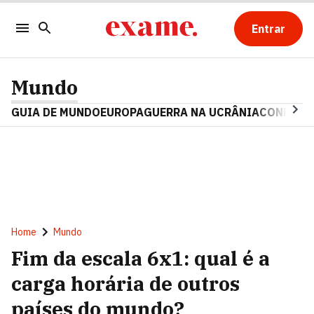
Entrar
Mundo
GUIA DE MUNDO
EUROPA
GUERRA NA UCRÂNIA
CONFLITO
Home
Mundo
Fim da escala 6x1: qual é a
carga horária de outros
países do mundo?