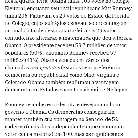
nesta quarta-feira, Obama tinha 303 votos no Colégio
Eleitoral, enquanto seu rival republicano Mitt Romney
tinha 206. Faltavam os 29 votos do Estado da Flórida
no Colégio, cujos sufrágios estavam sob recontagem
no final da tarde desta quarta-feira. Os 29 votos,
contudo, não alterarão a matemática que deu vitória a
Obama. O presidente recebeu 59,7 milhões de votos
populares (50%), enquanto Romney recebeu 57
milhões (48%). Obama venceu em vários dos
chamados
swing-states
(Estados sem preferência
democrata ou republicana) como Ohio, Virgínia e
Colorado. Obama também reafirmou a vantagem
democrata em Estados como Pensilvânia e Michigan.
Romney reconheceu a derrota e desejou um bom
governo a Obama. Os democratas conseguiram
manter também sua vantagem no Senado, de 52
cadeiras (mais dois independentes, que costumam
votar com a maioria) em 100, mas os republicanos