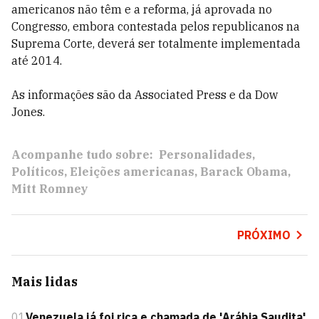
americanos não têm e a reforma, já aprovada no
Congresso, embora contestada pelos republicanos na
Suprema Corte, deverá ser totalmente implementada
até 2014.
As informações são da Associated Press e da Dow
Jones.
Acompanhe tudo sobre:
Personalidades
Políticos
Eleições americanas
Barack Obama
Mitt Romney
PRÓXIMO
Mais lidas
01
Venezuela já foi rica e chamada de 'Arábia Saudita'