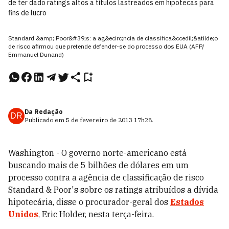
de ter dado ratings altos a títulos lastreados em hipotecas para
fins de lucro
Standard &amp; Poor&#39;s: a ag&ecirc;ncia de classifica&ccedil;&atilde;o
de risco afirmou que pretende defender-se do processo dos EUA (AFP/
Emmanuel Dunand)
Da Redação
DR
Publicado em
5 de fevereiro de 2013
17h28
.
Washington - O governo norte-americano está
buscando mais de 5 bilhões de dólares em um
processo contra a agência de classificação de risco
Standard & Poor's sobre os ratings atribuídos a dívida
hipotecária, disse o procurador-geral dos
Estados
Unidos
, Eric Holder, nesta terça-feira.