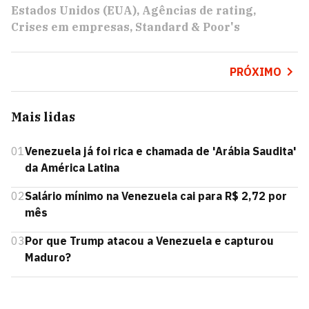
Estados Unidos (EUA)
Agências de rating
Crises em empresas
Standard & Poor's
PRÓXIMO
Mais lidas
01
Venezuela já foi rica e chamada de 'Arábia Saudita'
da América Latina
02
Salário mínimo na Venezuela cai para R$ 2,72 por
mês
03
Por que Trump atacou a Venezuela e capturou
Maduro?