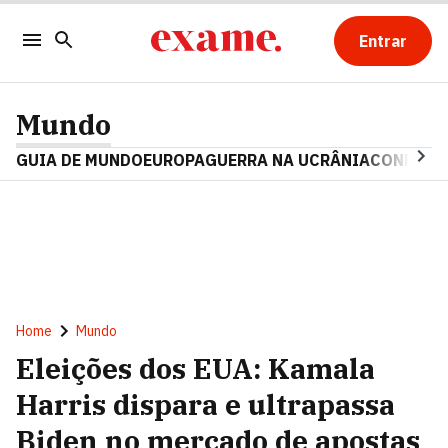
Entrar
Mundo
GUIA DE MUNDO
EUROPA
GUERRA NA UCRÂNIA
CONFLITO
Home
Mundo
Eleições dos EUA: Kamala
Harris dispara e ultrapassa
Biden no mercado de apostas