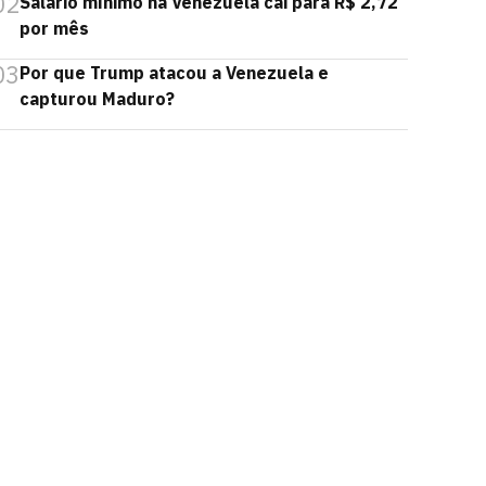
02
Salário mínimo na Venezuela cai para R$ 2,72
por mês
03
Por que Trump atacou a Venezuela e
capturou Maduro?