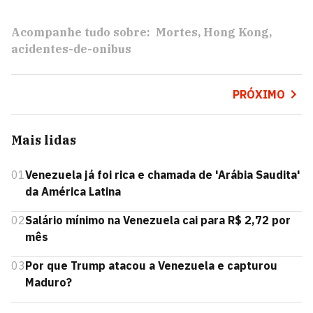
Acompanhe tudo sobre:
Mortes
Hong Kong
acidentes-de-onibus
PRÓXIMO
Mais lidas
01
Venezuela já foi rica e chamada de 'Arábia Saudita'
da América Latina
02
Salário mínimo na Venezuela cai para R$ 2,72 por
mês
03
Por que Trump atacou a Venezuela e capturou
Maduro?