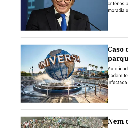
critérios
moradia e
Caso 
parqu
Autoridad
podem ter
infectada
Nem o