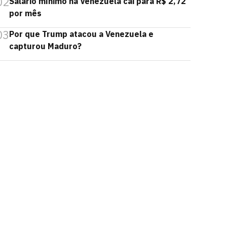
02
Salário mínimo na Venezuela cai para R$ 2,72
por mês
03
Por que Trump atacou a Venezuela e
capturou Maduro?