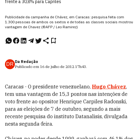
frente a 30,8% para Capriles
Publicidade da campanha de Chávez, em Caracas: pesquisa feita com
1.300 pessoas de ambos os sextos e de todas as classes sociais mostrou
vantagem de Chavez (©AFP / Leo Ramirez)
Da Redação
DR
Publicado em
16 de julho de 2012
17h43
.
Caracas - O presidente venezuelano,
Hugo Chávez
,
tem uma vantagem de 15,3 pontos nas intenções de
voto frente ao opositor Henrique Carpiles Radonski,
para as eleições de 7 de outubro, segundo a mais
recente pesquisa do instituto Datanalisis, divulgada
nesta segunda-feira.
Chávez, no poder desde 1999, ganhará com 46,1% dos