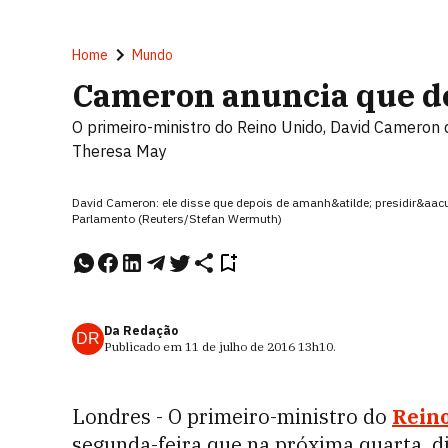
Home
Mundo
Cameron anuncia que de
O primeiro-ministro do Reino Unido, David Cameron de
Theresa May
David Cameron: ele disse que depois de amanh&atilde; presidir&aacu
Parlamento (Reuters/Stefan Wermuth)
Da Redação
DR
Publicado em
11 de julho de 2016
13h10
.
Londres - O primeiro-ministro do
Rein
segunda-feira que na próxima quarta, di