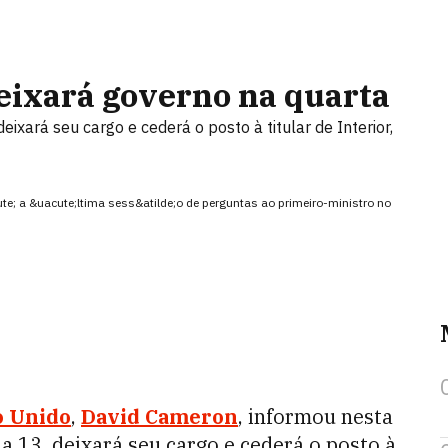
ixará governo na quarta
ixará seu cargo e cederá o posto à titular de Interior,
te; a &uacute;ltima sess&atilde;o de perguntas ao primeiro-ministro no
o Unido
,
David Cameron
, informou nesta
a 13, deixará seu cargo e cederá o posto à