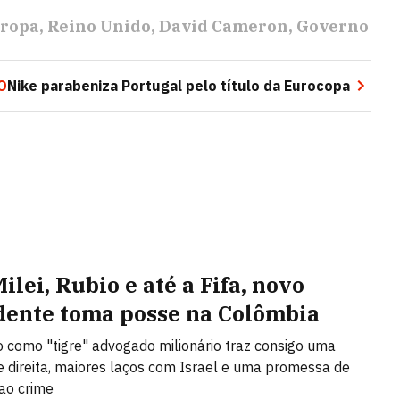
ropa
Reino Unido
David Cameron
Governo
O
Nike parabeniza Portugal pelo título da Eurocopa
lei, Rubio e até a Fifa, novo
dente toma posse na Colômbia
 como "tigre" advogado milionário traz consigo uma
 direita, maiores laços com Israel e uma promessa de
ao crime