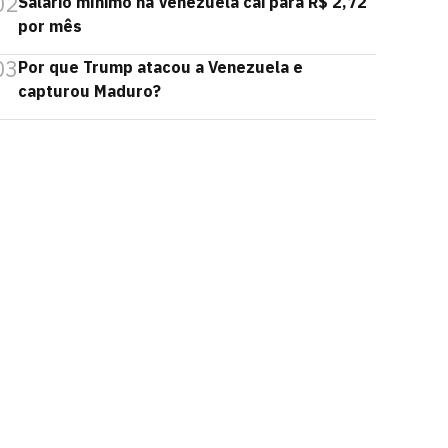
02
Salário mínimo na Venezuela cai para R$ 2,72
por mês
03
Por que Trump atacou a Venezuela e
capturou Maduro?