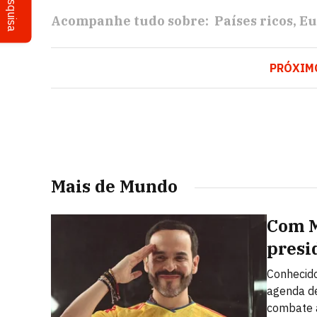
Pesquisa
Acompanhe tudo sobre:
Países ricos
Eu
PRÓXIM
Mais de Mundo
Com Mi
presi
Conhecido
agenda de
combate 