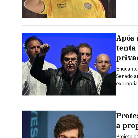
Após 
tenta
priva
Enquanto 
Senado ar
expropria
Prote
a prop
Projeto d