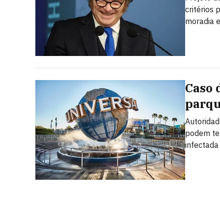
critérios
moradia e
Caso 
parqu
Autoridad
podem ter
infectada