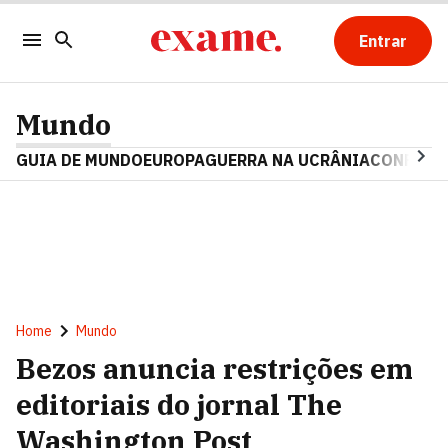
Entrar
Mundo
GUIA DE MUNDO
EUROPA
GUERRA NA UCRÂNIA
CONFLITO
Home
Mundo
Bezos anuncia restrições em
editoriais do jornal The
Washington Post