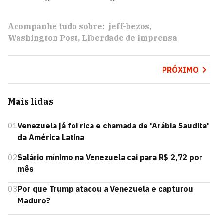
Acompanhe tudo sobre:
jeff-bezos
Washington Post
Liberdade de imprensa
PRÓXIMO
Mais lidas
01
Venezuela já foi rica e chamada de 'Arábia Saudita'
da América Latina
02
Salário mínimo na Venezuela cai para R$ 2,72 por
mês
03
Por que Trump atacou a Venezuela e capturou
Maduro?