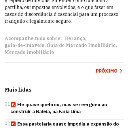
e repleto de dúvidas. Entender como funciona a
partilha, os impostos envolvidos, e o que fazer em
casos de discordância é essencial para um processo
tranquilo e legalmente seguro.
Acompanhe tudo sobre:
Herança
guia-de-imoveis
Guia do Mercado Imobiliário
Mercado imobiliário
PRÓXIMO
Mais lidas
01
Ele quase quebrou, mas se reergueu ao
construir a Baleia, na Faria Lima
02
Essa pastelaria quase impediu a expansão do