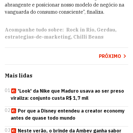
abrangente e posicionar nosso modelo de negócio na
vanguarda do consumo consciente”, finaliza.
Acompanhe tudo sobre:
Rock in Rio
Gerdau
estrategias-de-marketing
Chilli Beans
PRÓXIMO
Mais lidas
01
'Look' da Nike que Maduro usava ao ser preso
viraliza: conjunto custa R$ 1,7 mil
02
Por que a Disney entendeu a creator economy
antes de quase todo mundo
03
Neste verão, o brinde da Ambev ganha sabor