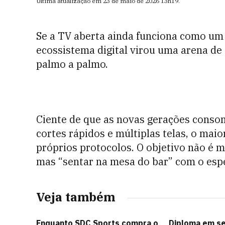
Última atualização em
23 de maio de 2026
13h19
.
Se a TV aberta ainda funciona como um 
ecossistema digital virou uma arena de
palmo a palmo.
Ciente de que as novas gerações cons
cortes rápidos e múltiplas telas, o mai
próprios protocolos. O objetivo não é ma
mas “sentar na mesa do bar” com o esp
Veja também
Enquanto SDC Sports compra o
Diploma em se