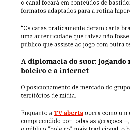
o canal focará em conteúdos de bastido
formatos adaptados para a rotina hipere
“Os caras praticamente deram carta bra
uma autenticidade que talvez não fosse
público que assiste ao jogo com outra te
A diplomacia do suor: jogando n
boleiro e a internet
O posicionamento de mercado do grupo p
territórios de mídia.
Enquanto a
TV aberta
opera como um 
compreendido por todas as gerações —,
o público "boleiro" mais tradicional, o