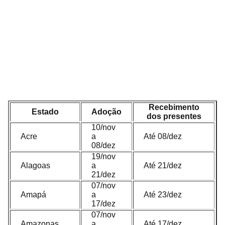
Recebimento
Estado
Adoção
dos presentes
10/nov
Acre
a
Até 08/dez
08/dez
19/nov
Alagoas
a
Até 21/dez
21/dez
07/nov
Amapá
a
Até 23/dez
17/dez
07/nov
Amazonas
a
Até 17/dez