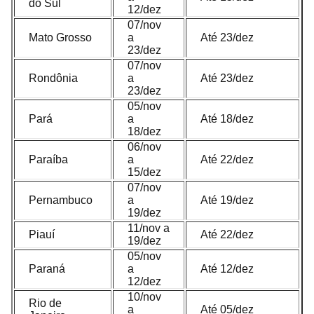
do Sul
12/dez
07/nov
Mato Grosso
a
Até 23/dez
23/dez
07/nov
Rondônia
a
Até 23/dez
23/dez
05/nov
Pará
a
Até 18/dez
18/dez
06/nov
Paraíba
a
Até 22/dez
15/dez
07/nov
Pernambuco
a
Até 19/dez
19/dez
11/nov a
Piauí
Até 22/dez
19/dez
05/nov
Paraná
a
Até 12/dez
12/dez
10/nov
Rio de
a
Até 05/dez