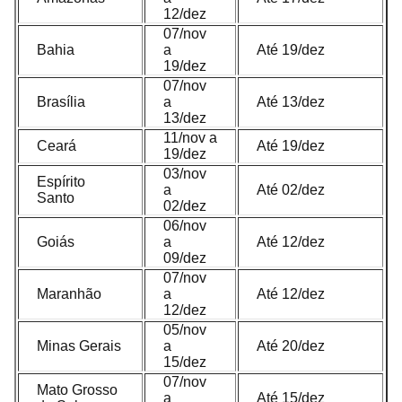
12/dez
07/nov
Bahia
a
Até 19/dez
19/dez
07/nov
Brasília
a
Até 13/dez
13/dez
11/nov a
Ceará
Até 19/dez
19/dez
03/nov
Espírito
a
Até 02/dez
Santo
02/dez
06/nov
Goiás
a
Até 12/dez
09/dez
07/nov
Maranhão
a
Até 12/dez
12/dez
05/nov
Minas Gerais
a
Até 20/dez
15/dez
07/nov
Mato Grosso
a
Até 15/dez