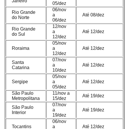
Janeiro
05/dez
06/nov
Rio Grande
a
Até 08/dez
do Norte
06/dez
12/nov
Rio Grande
a
Até 12/dez
do Sul
12/dez
05/nov
Roraima
a
Até 12/dez
12/dez
07/nov
Santa
a
Até 12/dez
Catarina
10/dez
05/nov
Sergipe
a
Até 12/dez
05/dez
São Paulo
11/nov a
Até 19/dez
Metropolitana
15/dez
07/nov
São Paulo
a
Até 19/dez
Interior
19/dez
06/nov
Tocantins
a
Até 12/dez