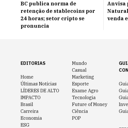
BC publica norma de
Anvisa 
retenção de stablecoins por
Natural
24 horas; setor cripto se
venda e
pronuncia
EDITORIAS
Mundo
GUI
Casual
CO
Home
Marketing
Últimas Notícias
Esporte
Gui
LÍDERES DE ALTO
Exame Agro
Gui
IMPACTO
Tecnologia
Gui
Brasil
Future of Money
Inv
Carreira
Ciência
Guia
Economia
POP
ESG