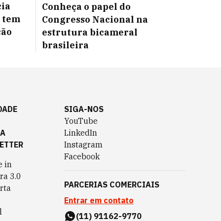
cia
Conheça o papel do
o tem
Congresso Nacional na
ção
estrutura bicameral
brasileira
DADE
SIGA-NOS
YouTube
TA
LinkedIn
ETTER
Instagram
Facebook
 in
ra 3.0
PARCERIAS COMERCIAIS
rta
Entrar em contato
l
(11) 91162-9770