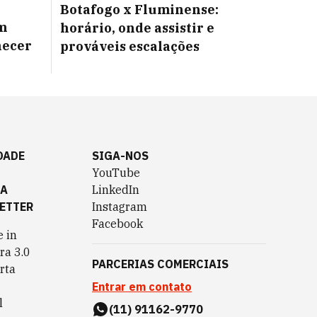
Botafogo x Fluminense:
m
horário, onde assistir e
necer
prováveis escalações
DADE
SIGA-NOS
YouTube
TA
LinkedIn
ETTER
Instagram
Facebook
 in
ra 3.0
PARCERIAS COMERCIAIS
rta
Entrar em contato
l
(11) 91162-9770