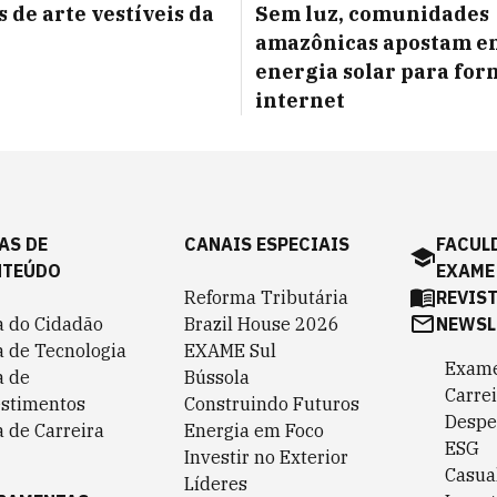
s de arte vestíveis da
Sem luz, comunidades
amazônicas apostam e
energia solar para for
internet
AS DE
CANAIS ESPECIAIS
FACUL
NTEÚDO
EXAME
Reforma Tributária
REVIS
a do Cidadão
Brazil House 2026
NEWSL
a de Tecnologia
EXAME Sul
Exame
a de
Bússola
Carrei
estimentos
Construindo Futuros
Despe
 de Carreira
Energia em Foco
ESG
Investir no Exterior
Casua
Líderes