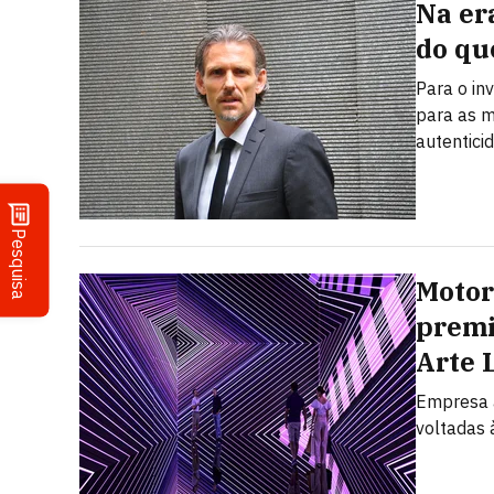
Na er
do qu
Para o in
para as m
autentici
Pesquisa
Motor
premi
Arte 
Empresa a
voltadas à