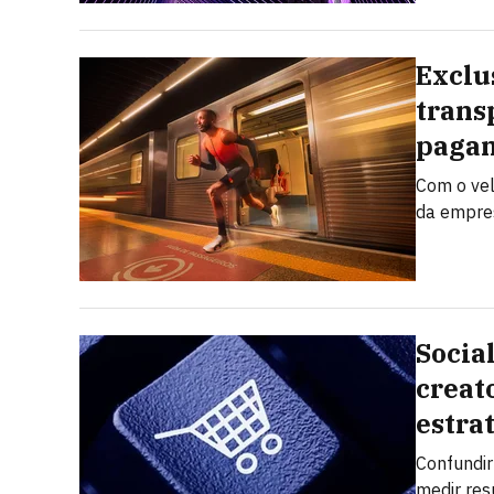
Exclu
trans
pagam
Com o vel
da empres
Socia
creat
estra
Confundi
medir res