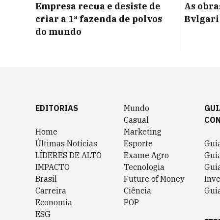
Empresa recua e desiste de
As obra
criar a 1ª fazenda de polvos
Bvlgari
do mundo
EDITORIAS
Mundo
GUI
Casual
CO
Home
Marketing
Últimas Notícias
Esporte
Gui
LÍDERES DE ALTO
Exame Agro
Gui
IMPACTO
Tecnologia
Gui
Brasil
Future of Money
Inv
Carreira
Ciência
Guia
Economia
POP
ESG