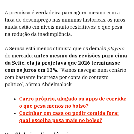
A premissa é verdadeira para agora, mesmo com a
taxa de desemprego nas mínimas históricas, os juros
ainda estão em níveis muito restrititvos, o que pesa
na redução da inadimplência.
A Serasa está menos otimista que os demais
players
do mercado:
antes mesmo das revisões para cima
da Selic, ela já projetava que 2026 terminasse
com os juros em 13%.
“Vamos navegar num cenário
com bastante incerteza por conta do contexto
político”, afirma Abdelmalack.
Carro próprio, alugado ou apps de corrida:
o que pesa menos no bolso?
Cozinhar em casa ou pedir comida fora:
qual escolha pesa mais no bolso?