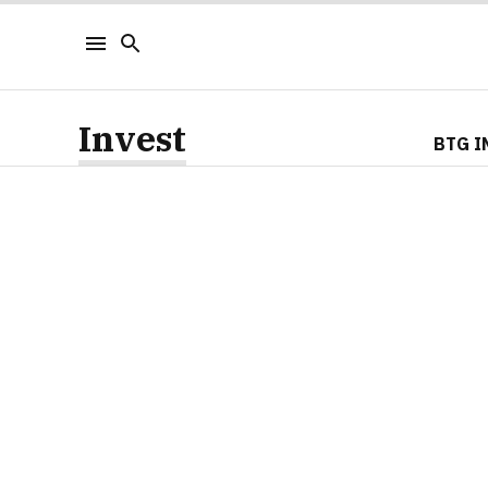
Invest
BTG I