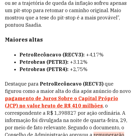
ou se a trajetória de queda da inflação sofreu apenas
um pit-stop para retomar o caminho original. Maio
mostrou que a tese do pit-stop é a mais provável”,
pontuou Saadia.
Maiores altas
PetroRecôncavo (RECV3):
+4,17%
Petrobras (PETR3):
+3.12%
Petrobras (PETR4):
+2,75%
Destaque para
PetroRecôncavo (RECV3)
que
figurou como a maior alta do dia após anúncio do novo
pagamento de Juros Sobre o Capital Próprio
(JCP) no valor bruto de R$ 410 milhões
, o
correspondente a R$ 1,398827 por ação ordinária. A
informação foi divulgada na noite de quarta-feira, 29,
por meio de fato relevante. Segundo o documento, o
Conselho de Administração aprovou a
remuneração