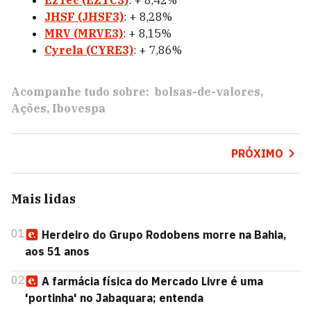
EzTec (EZTC3)
: + 8,42%
JHSF (JHSF3)
: + 8,28%
MRV (MRVE3)
: + 8,15%
Cyrela (CYRE3)
: + 7,86%
Acompanhe tudo sobre:
bolsas-de-valores
Ações
Ibovespa
PRÓXIMO
Mais lidas
01
Herdeiro do Grupo Rodobens morre na Bahia,
aos 51 anos
02
A farmácia física do Mercado Livre é uma
'portinha' no Jabaquara; entenda