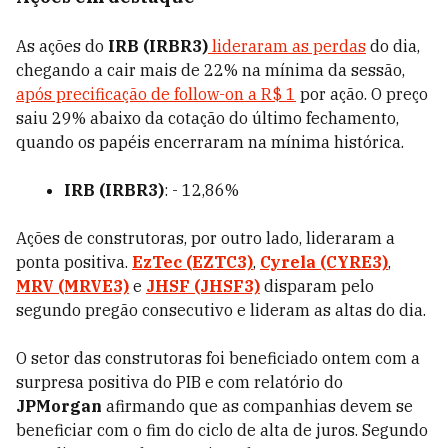
As ações do
IRB (IRBR3)
lideraram as perdas
do dia,
chegando a cair mais de 22% na mínima da sessão,
após precificação de follow-on a R$ 1
por ação. O preço
saiu 29% abaixo da cotação do último fechamento,
quando os papéis encerraram na mínima histórica.
IRB (IRBR3)
: - 12,86%
Ações de construtoras, por outro lado, lideraram a
ponta positiva.
EzTec (EZTC3)
,
Cyrela (CYRE3)
,
MRV (MRVE3)
e
JHSF (JHSF3)
disparam pelo
segundo pregão consecutivo e lideram as altas do dia.
O setor das construtoras foi beneficiado ontem com a
surpresa positiva do PIB e com relatório do
JPMorgan
afirmando que as companhias devem se
beneficiar com o fim do ciclo de alta de juros. Segundo